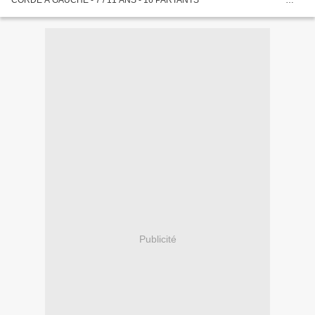
CORDE A GAUCHE - 7 / 11 ANS - 16 PARTANTS ************************
************************* MES 3 BASES QUINTE 14 -- 5 -- 6
***************************...
Publicité