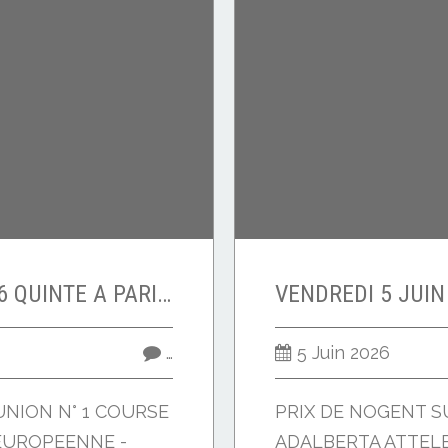
SAMEDI 13 JUIN 2006 QUINTE A PARIS VINCENNES
…
5 Juin 2026
UNION N° 1 COURSE
PRIX DE NOGENT S
 EUROPEENNE -
ADALBERTA ATTELE 