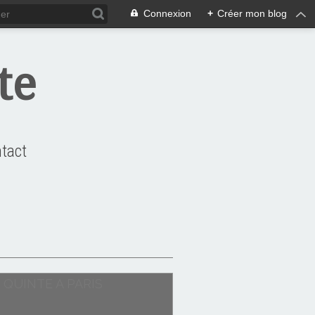
Connexion
+
Créer mon blog
te
tact