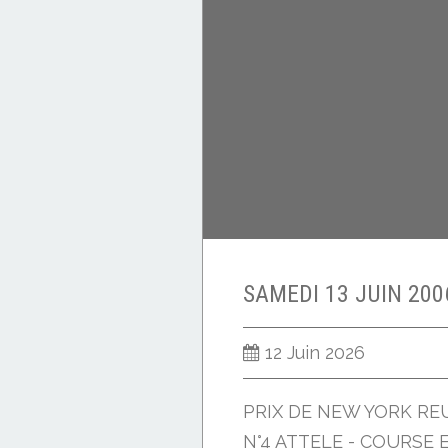
H.MONTHULE
J.F SENET
F.NIVARD
N.BAZIRE
G.LIZEE
M.ABRIVARD
G.A POU POU
12 Juin 2026
PRIX DE NEW YORK RE
N°4 ATTELE - COURSE